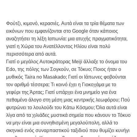
Φούτζι, κιμονό, κερασιές. Αυτά είναι τα τρία θέματα των
εικόνων που εμφανίζονται στο Google όταν κάποιος
αναζητήσει τη λέξη Ιαπωνία: μια ατυχής πραγματικότητα,
γιατί η Χώρα του Ανατέλλοντος Ηλίου είναι πολύ
περισσότερα από αυτά.
Γιατί ο μεγάλος Αυτοκράτορας Meiji άλλαξε το όνομα του
Edo, της πόλης των Σογκούν, σε Τόκυο; Ποιος ήταν ο
μυθικός Taira no Masakado; Γιατί οι Ιάπωνες φοβούνται
τον αριθμό τέσσερα; Τι κοινό έχει η Γιοκοχάμα με το
γεφύρι της Άρτας; Γιατί υπάρχει ένα μνημείο για ένα
πεθαμένο άλογο στη μέση μιας κεντρικής λεωφόρου; Πού
φυτρώνει το λουλούδι του Κάτω Κόσμου; Όλα αυτά είναι
λίγα από τα χιλιάδες μυστικά σημεία που κάνουν το Τόκυο
να μην είναι μια συνηθισμένη μεγαλούπολη, αλλά το
σκηνικό ενός συναρπαστικού ταξιδιού που θυμίζει κυνήγι