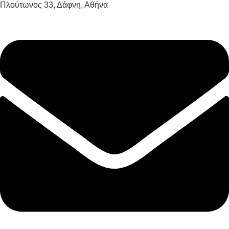
Πλούτωνος 33, Δάφνη, Αθήνα