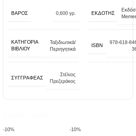
Εκδόσ
ΒΆΡΟΣ
ΕΚΔΌΤΗΣ
0,600 γρ.
Memen
ΚΑΤΗΓΟΡΊΑ
Ταξιδιωτικά/
978-618-84
ISBN
ΒΙΒΛΊΟΥ
Περιηγητικά
3
Στέλιος
ΣΥΓΓΡΑΦΈΑΣ
Πρεζεράκος
Σχετικά προϊόντα
-10%
-10%