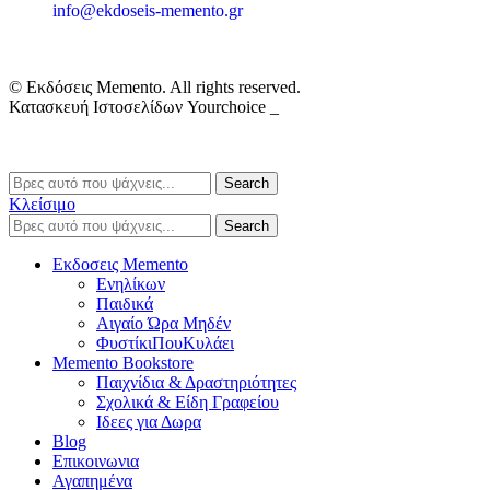
info@ekdoseis-memento.gr
© Εκδόσεις Memento. All rights reserved.
Κατασκευή Ιστοσελίδων Yourchoice _
Search
Κλείσιμο
Search
Εκδοσεις Memento
Ενηλίκων
Παιδικά
Αιγαίο Ώρα Μηδέν
ΦυστίκιΠουΚυλάει
Memento Bookstore
Παιχνίδια & Δραστηριότητες
Σχολικά & Είδη Γραφείου
Ιδεες για Δωρα
Blog
Επικοινωνια
Αγαπημένα