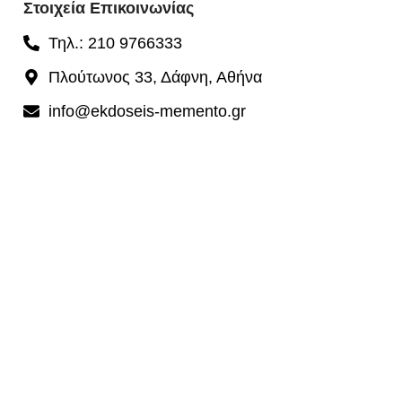
Στοιχεία Επικοινωνίας
Τηλ.: 210 9766333
Πλούτωνος 33, Δάφνη, Αθήνα
info@ekdoseis-memento.gr
© Εκδόσεις Memento. All rights reserved.
Κατασκευή Ιστοσελίδων Yourchoice _
Χρησιμοποιούμε cookies για να διασφαλίσουμε ότι σας δίνουμε
την καλύτερη εμπειρία στον ιστότοπο μας.