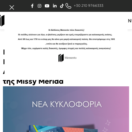
+30 210 9766333
MEN
Νέα Κυκλοφορία ‘Το όνειρο της
Ελίζας’ της συγγραφέας Δώρας
Ανδρεαδάκη, σε εικονογράφηση
της Missy Merida