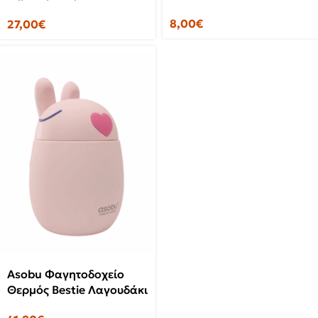
Εξώφυλλο Ζωγραφικής
8,00
€
27,00
€
Leaping Leopards
Asobu Φαγητοδοχείο
Θερμός Bestie Λαγουδάκι
600ml