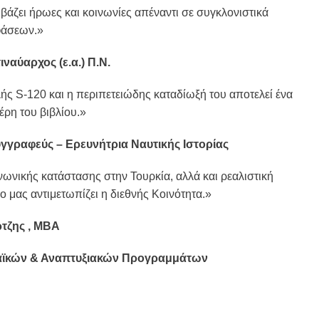
 βάζει ήρωες και κοινωνίες απέναντι σε συγκλονιστικά
φάσεων.»
ναύαρχος (ε.α.) Π.Ν.
ς S-120 και η περιπετειώδης καταδίωξή του αποτελεί ένα
έρη του βιβλίου.»
υγγραφεύς – Ερευνήτρια Ναυτικής Ιστορίας
ωνικής κατάστασης στην Τουρκία, αλλά και ρεαλιστική
ο μας αντιμετωπίζει η διεθνής Κοινότητα.»
ρτζης , MBA
αϊκών & Αναπτυξιακών Προγραμμάτων