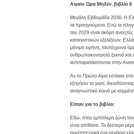
Αιγαίο Ώρα Μηδέν, βιβλίο ΙΙ
Μεγάλη Εβδομάδα 2030. Η Ελλ
τα προηγούμενα. Ενώ οι πληγ
του 2029 είναι ακόμη ανοιχτές
καταιγιστικών εξελίξεων. Ελλ
μόνιμη ειρήνη, ταυτόχρονα όμ
ανθρωποκυνηγητό ξεκινά και 
αντιπαρατάσσονται στην Ανατ
Αν το
Πρώτο Αίμα
εστίασε στ
εξηγήσει το
γιατί,
διεισδύοντας
αναγνωστικό κοινό με κομμένη 
Είπαν για το βιβλίο:
Εδώ, στην εμπόλεμη ζώνη του 
είναι απίθανο. Το δεύτερο μέ
αριστοτεχνικά ένα σενάριο ελ