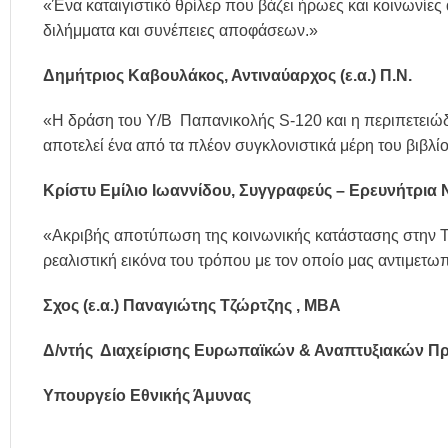
«Ένα καταιγιστικό θρίλερ που βάζει ήρωες και κοινωνίες
διλήμματα και συνέπειες αποφάσεων.»
Δημήτριος Καβουλάκος, Αντιναύαρχος (ε.α.) Π.Ν.
«Η δράση του Υ/Β Παπανικολής S-120 και η περιπετειώ
αποτελεί ένα από τα πλέον συγκλονιστικά μέρη του βιβλί
Κρίστυ Εμίλιο Ιωαννίδου, Συγγραφεύς – Ερευνήτρια 
«Ακριβής αποτύπωση της κοινωνικής κατάστασης στην Το
ρεαλιστική εικόνα του τρόπου με τον οποίο μας αντιμετωπ
Σχος (ε.α.) Παναγιώτης Τζώρτζης , MBA
Δ/ντής Διαχείρισης Ευρωπαϊκών & Αναπτυξιακών 
Υπουργείο Εθνικής Άμυνας