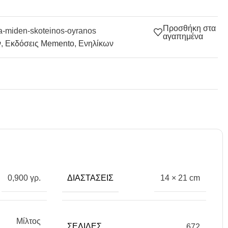
Προσθήκη στα
ra-miden-skoteinos-oyranos
αγαπημένα
ν
,
Εκδόσεις Memento
,
Ενηλίκων
ΔΙΑΣΤΆΣΕΙΣ
0,900 γρ.
14 × 21 cm
Μίλτος
ΣΕΛΊΔΕΣ
672