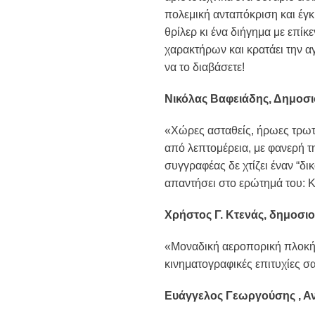
πολεμική ανταπόκριση και έγκ
θρίλερ κι ένα διήγημα με επί
χαρακτήρων και κρατάει την α
να το διαβάσετε!
Νικόλας Βαφειάδης, Δημοσι
«Χώρες ασταθείς, ήρωες τρωτοί
από λεπτομέρεια, με φανερή τη
συγγραφέας δε χτίζει έναν “δ
απαντήσει στο ερώτημά του: Κ
Χρήστος Γ. Κτενάς, δημοσ
«Μοναδική αεροπορική πλοκή π
κινηματογραφικές επιτυχίες σ
Ευάγγελος Γεωργούσης , Αντ