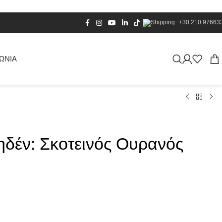
+30 210 97663
ΩΝΙΑ
ηδέν: Σκοτεινός Ουρανός