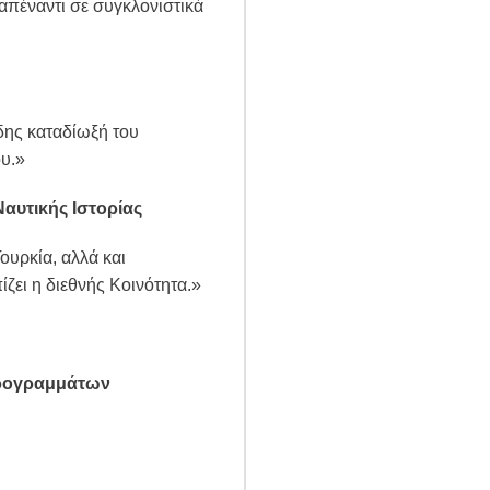
 απέναντι σε συγκλονιστικά
δης καταδίωξή του
ου.»
Ναυτικής Ιστορίας
υρκία, αλλά και
ίζει η διεθνής Κοινότητα.»
Προγραμμάτων