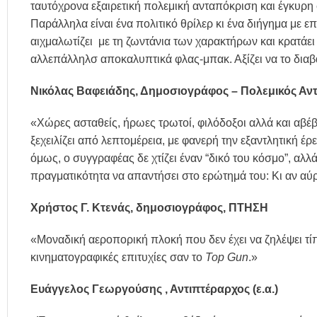
ταυτόχρονα εξαιρετική πολεμική ανταπόκριση και έγκυρη
Παράλληλα είναι ένα πολιτικό θρίλερ κι ένα διήγημα με 
αιχμαλωτίζει με τη ζωντάνια των χαρακτήρων και κρατάει
αλλεπάλληλσ αποκαλυπτικά φλας-μπακ. Αξίζει να το διαβ
Νικόλας Βαφειάδης, Δημοσιογράφος – Πολεμικός Αν
«Χώρες ασταθείς, ήρωες τρωτοί, φιλόδοξοι αλλά και αβέβ
ξεχειλίζει από λεπτομέρεια, με φανερή την εξαντλητική έρ
όμως, ο συγγραφέας δε χτίζει έναν “δικό του κόσμο”, αλλ
πραγματικότητα να απαντήσει στο ερώτημά του: Κι αν αύ
Χρήστος Γ. Κτενάς, δημοσιογράφος, ΠΤΗΣΗ
«Μοναδική αεροπορική πλοκή που δεν έχει να ζηλέψει τί
κινηματογραφικές επιτυχίες σαν το
Top Gun
.»
Ευάγγελος Γεωργούσης , Αντιπτέραρχος (ε.α.)