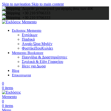
Skip to navigation
Skip to main content
Δωρεάν μεταφορικά για αγορές άνω των 40€
+30 210 9766333
+30 210 9766333
Εκδοσεις Memento
Ενηλίκων
Παιδικά
Αιγαίο Ώρα Μηδέν
ΦυστίκιΠουΚυλάει
Memento Bookstore
Παιχνίδια & Δραστηριότητες
Σχολικά & Είδη Γραφείου
Ιδεες για Δωρα
Blog
Επικοινωνια
0
0
items
0
0
items
Menu