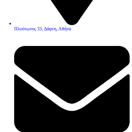
Πλούτωνος 33, Δάφνη, Αθήνα