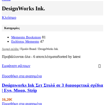
DesignWorks Ink.
Κλείσιμο
Κατηγορίες
81
Memento Bookstore
47
Εκδόσεις Memento
Αρχική σελίδα
/
Προϊόν Brand
/
DesignWorks Ink.
Προβάλλονται όλα - 6 αποτελέσματα
Sorted by latest
Εμφάνιση φίλτρων
Προσθήκη στα αγαπημένα
Designworks Ink Σετ Στυλό σε 3 διαφορετικά σχέδια
| Eye, Moon, Strip
16,20
€
Προσθήκη στα αγαπημένα