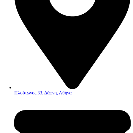
Πλούτωνος 33, Δάφνη, Αθήνα