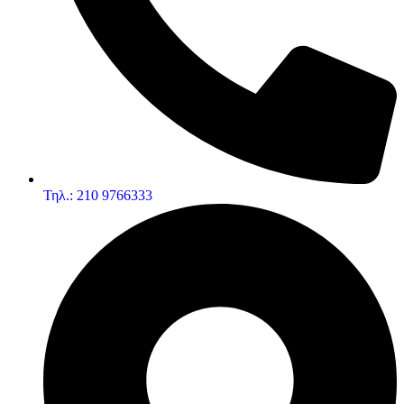
Τηλ.: 210 9766333