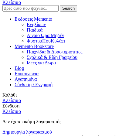
Κλείσιμο
Search
Εκδοσεις Memento
Ενηλίκων
Παιδικά
Αιγαίο Ώρα Μηδέν
ΦυστίκιΠουΚυλάει
Memento Bookstore
Παιχνίδια & Δραστηριότητες
Σχολικά & Είδη Γραφείου
Ιδεες για Δωρα
Blog
Επικοινωνια
Αγαπημένα
Σύνδεση / Εγγραφή
Καλάθι
Κλείσιμο
Σύνδεση
Κλείσιμο
Δεν έχετε ακόμη λογαριασμό;
Δημιουργία λογαριασμού