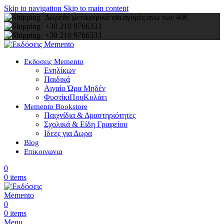
Skip to navigation
Skip to main content
Δωρεάν μεταφορικά για αγορές άνω των 40€
+30 210 9766333
+30 210 9766333
Εκδοσεις Memento
Ενηλίκων
Παιδικά
Αιγαίο Ώρα Μηδέν
ΦυστίκιΠουΚυλάει
Memento Bookstore
Παιχνίδια & Δραστηριότητες
Σχολικά & Είδη Γραφείου
Ιδεες για Δωρα
Blog
Επικοινωνια
0
0
items
0
0
items
Menu